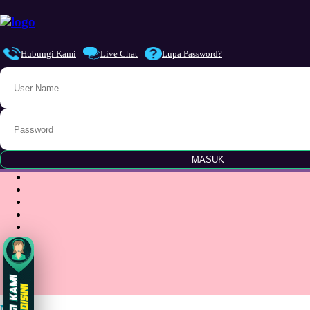
Hubungi Kami
Live Chat
Lupa Password?
NEWS