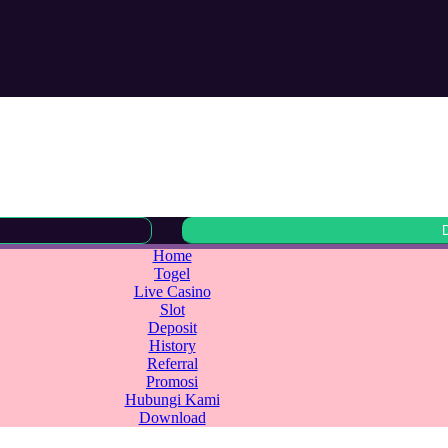
Home
Togel
Live Casino
Slot
Deposit
History
Referral
Promosi
Hubungi Kami
Download