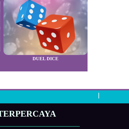
DUEL DICE
 TERPERCAYA