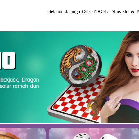
Selamat datang di SLOTOGEL - Situs Slot & Togel Sydney Lotto Hon