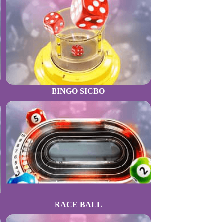
BINGO SICBO
RACE BALL