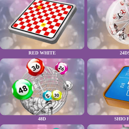
RED WHITE
24D
48D
SHIO 