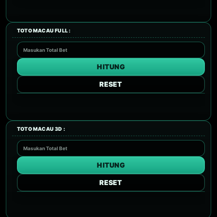
TOTO MACAU FULL :
HITUNG
RESET
TOTO MACAU 3D :
HITUNG
RESET