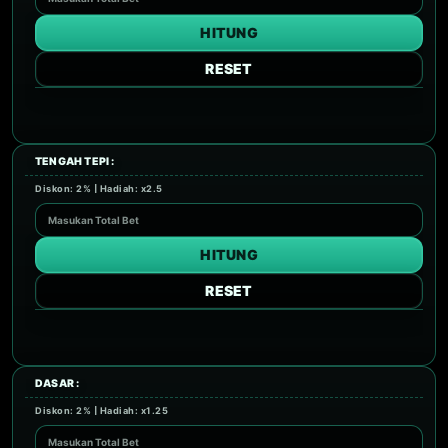
HITUNG
RESET
TENGAH TEPI :
Diskon: 2% | Hadiah: x2.5
HITUNG
RESET
DASAR :
Diskon: 2% | Hadiah: x1.25