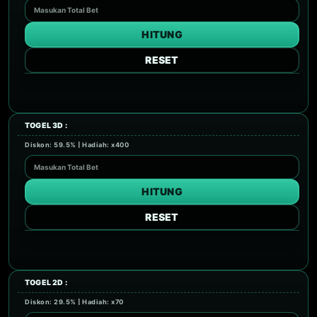
HITUNG
RESET
TOGEL 3D :
Diskon: 59.5% | Hadiah: x400
HITUNG
RESET
TOGEL 2D :
Diskon: 29.5% | Hadiah: x70