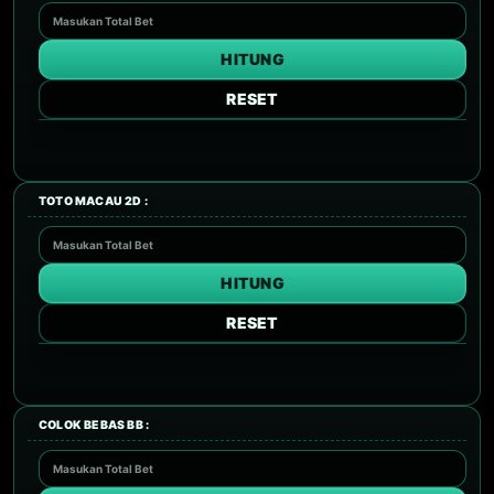
HITUNG
RESET
TOTO MACAU 2D :
HITUNG
RESET
COLOK BEBAS BB :