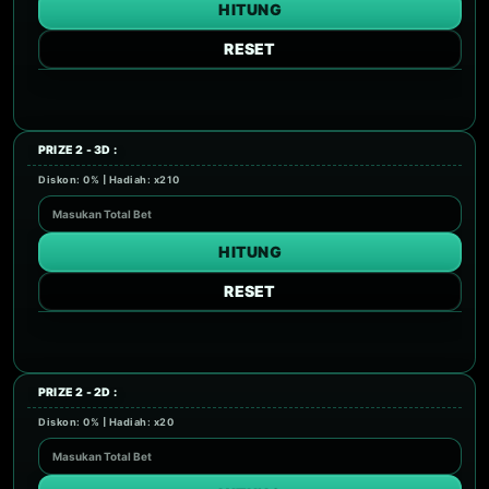
HITUNG
RESET
PRIZE 2 - 3D :
Diskon: 0% | Hadiah: x210
HITUNG
RESET
PRIZE 2 - 2D :
Diskon: 0% | Hadiah: x20