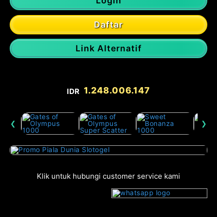
Login
Daftar
Link Alternatif
1.248.021.927
IDR
❮
❯
Klik untuk hubungi customer service kami