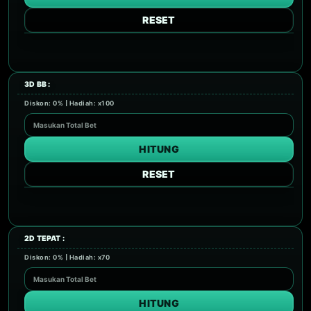
RESET
3D BB :
Diskon: 0% | Hadiah: x100
HITUNG
RESET
2D TEPAT :
Diskon: 0% | Hadiah: x70
HITUNG