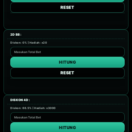
RESET
2D BB :
Diskon: 0% | Hadiah: x20
HITUNG
RESET
DISKON 4D :
Diskon: 66.5% | Hadiah: x3000
HITUNG